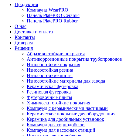
Продукция
Компаунд WearPRO
Панель PlatePRO Ceramic
Панель PlatePRO Rubber
О нас
Доставка и оплата
Контакты
Дилерам
Решения
Абразивостойкие покрытия
Антикоррозионные покрытия трубопроводов
Износостойкие покрытия
Износостойкая резина
Износостойкие листы
Износостойкие материалы для завода
Керамическая футеровка
Резиновая футеровка
Футеровочные плиты
Химически стойкие покрытия
Компаунд с керамическими частицами
Керамическое покрытие для оборудования
Керамика для дробильных установок
Компаунд для горнодобычи
Компаунд для насосных станций
Покрытие для конвейеров