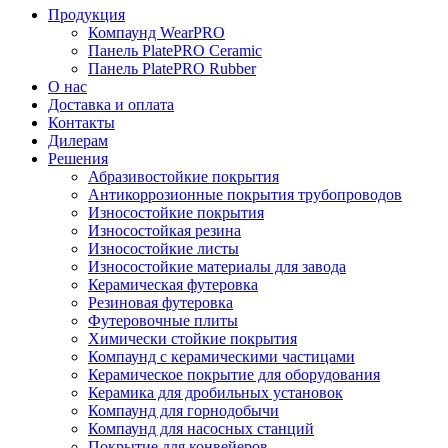
Продукция
Компаунд WearPRO
Панель PlatePRO Ceramic
Панель PlatePRO Rubber
О нас
Доставка и оплата
Контакты
Дилерам
Решения
Абразивостойкие покрытия
Антикоррозионные покрытия трубопроводов
Износостойкие покрытия
Износостойкая резина
Износостойкие листы
Износостойкие материалы для завода
Керамическая футеровка
Резиновая футеровка
Футеровочные плиты
Химически стойкие покрытия
Компаунд с керамическими частицами
Керамическое покрытие для оборудования
Керамика для дробильных установок
Компаунд для горнодобычи
Компаунд для насосных станций
Покрытие для конвейеров